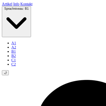
Artikel
Info
Kontakt
Sprachniveau:
B1
A1
A2
B1
B2
C1
C2
🌙