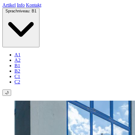
Artikel
Info
Kontakt
Sprachniveau:
B1
A1
A2
B1
B2
C1
C2
🌙