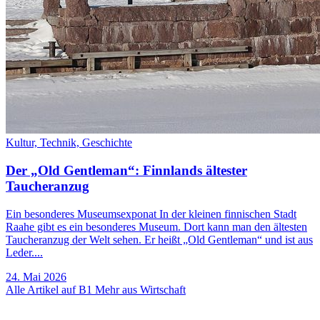
Kultur,
Technik,
Geschichte
Der „Old Gentleman“: Finnlands ältester
Taucheranzug
Ein besonderes Museumsexponat In der kleinen finnischen Stadt
Raahe gibt es ein besonderes Museum. Dort kann man den ältesten
Taucheranzug der Welt sehen. Er heißt „Old Gentleman“ und ist aus
Leder....
24. Mai 2026
Alle Artikel auf B1
Mehr aus Wirtschaft