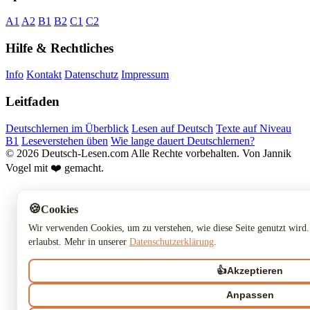
A1
A2
B1
B2
C1
C2
Hilfe & Rechtliches
Info
Kontakt
Datenschutz
Impressum
Leitfaden
Deutschlernen im Überblick
Lesen auf Deutsch
Texte auf Niveau
B1
Leseverstehen üben
Wie lange dauert Deutschlernen?
© 2026 Deutsch-Lesen.com
Alle Rechte vorbehalten.
Von Jannik
Vogel mit ❤️ gemacht.
🍪
Cookies
Wir verwenden Cookies, um zu verstehen, wie diese Seite genutzt wird.
erlaubst. Mehr in unserer
Datenschutzerklärung
.
👍
Akzeptieren
Anpassen