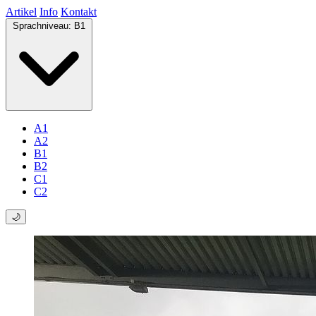
Artikel
Info
Kontakt
Sprachniveau:
B1
A1
A2
B1
B2
C1
C2
🌙