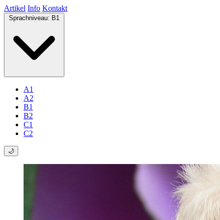
Artikel
Info
Kontakt
Sprachniveau:
B1
A1
A2
B1
B2
C1
C2
🌙