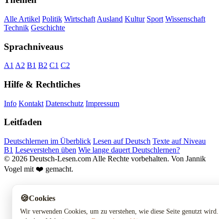
Alle Artikel
Politik
Wirtschaft
Ausland
Kultur
Sport
Wissenschaft
Technik
Geschichte
Sprachniveaus
A1
A2
B1
B2
C1
C2
Hilfe & Rechtliches
Info
Kontakt
Datenschutz
Impressum
Leitfaden
Deutschlernen im Überblick
Lesen auf Deutsch
Texte auf Niveau
B1
Leseverstehen üben
Wie lange dauert Deutschlernen?
© 2026 Deutsch-Lesen.com
Alle Rechte vorbehalten.
Von Jannik
Vogel mit ❤️ gemacht.
🍪
Cookies
Wir verwenden Cookies, um zu verstehen, wie diese Seite genutzt wird.