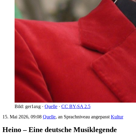
Bild: ger1axg ·
Quelle
·
CC BY-SA 2.5
15. Mai 2026, 09:08
Quelle
, an Sprachniveau angepasst
Kultur
Heino – Eine deutsche Musiklegende