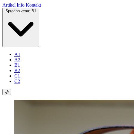
Artikel
Info
Kontakt
Sprachniveau:
B1
A1
A2
B1
B2
C1
C2
🌙