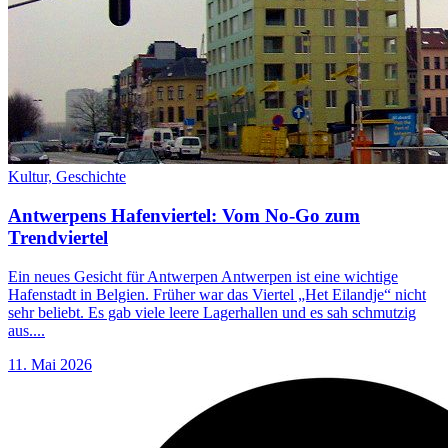
Kultur,
Geschichte
Antwerpens Hafenviertel: Vom No-Go zum
Trendviertel
Ein neues Gesicht für Antwerpen Antwerpen ist eine wichtige
Hafenstadt in Belgien. Früher war das Viertel „Het Eilandje“ nicht
sehr beliebt. Es gab viele leere Lagerhallen und es sah schmutzig
aus....
11. Mai 2026