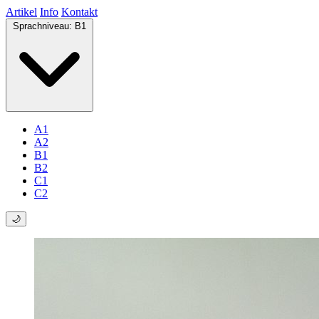
Artikel
Info
Kontakt
Sprachniveau:
B1
A1
A2
B1
B2
C1
C2
🌙