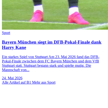
Sport
Bayern München siegt im DFB-Pokal-Finale dank
Harry Kane
Ein starkes Spiel von Stuttgart Am 23. Mai 2026 fand das DFB-
Pokal-Finale zwischen dem FC Bayern München und dem VfB
Stuttgart statt. Stuttgart begann stark und spielte mutig. Die
Mannschaft von...
24. Mai 2026
Alle Artikel auf B1
Mehr aus Sport