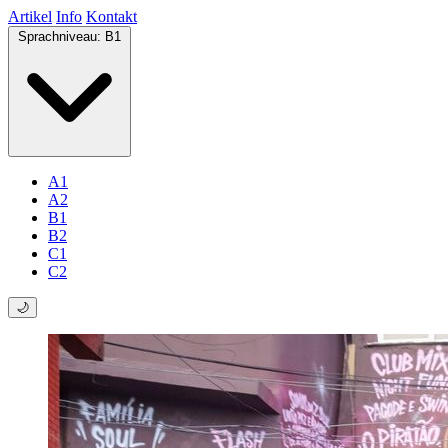
Artikel
Info
Kontakt
Sprachniveau:
B1
A1
A2
B1
B2
C1
C2
🌙