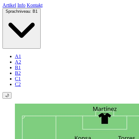
Artikel
Info
Kontakt
Sprachniveau:
B1
A1
A2
B1
B2
C1
C2
🌙