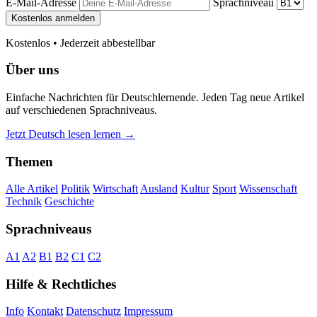
E-Mail-Adresse
Sprachniveau
Kostenlos anmelden
Kostenlos • Jederzeit abbestellbar
Über uns
Einfache Nachrichten für Deutschlernende. Jeden Tag neue Artikel
auf verschiedenen Sprachniveaus.
Jetzt Deutsch lesen lernen →
Themen
Alle Artikel
Politik
Wirtschaft
Ausland
Kultur
Sport
Wissenschaft
Technik
Geschichte
Sprachniveaus
A1
A2
B1
B2
C1
C2
Hilfe & Rechtliches
Info
Kontakt
Datenschutz
Impressum