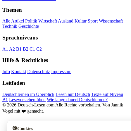
Themen
Alle Artikel
Politik
Wirtschaft
Ausland
Kultur
Sport
Wissenschaft
Technik
Geschichte
Sprachniveaus
A1
A2
B1
B2
C1
C2
Hilfe & Rechtliches
Info
Kontakt
Datenschutz
Impressum
Leitfaden
Deutschlernen im Überblick
Lesen auf Deutsch
Texte auf Niveau
B1
Leseverstehen üben
Wie lange dauert Deutschlernen?
© 2026 Deutsch-Lesen.com
Alle Rechte vorbehalten.
Von Jannik
Vogel mit ❤️ gemacht.
🍪
Cookies