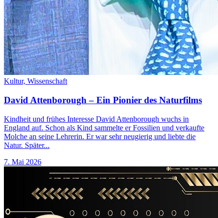
Kultur,
Wissenschaft
David Attenborough – Ein Pionier des Naturfilms
Kindheit und frühes Interesse David Attenborough wuchs in
England auf. Schon als Kind sammelte er Fossilien und verkaufte
Molche an seine Lehrerin. Er war sehr neugierig und liebte die
Natur. Später...
7. Mai 2026