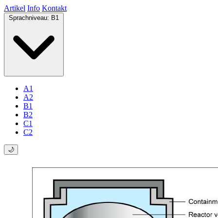
Artikel
Info
Kontakt
Sprachniveau:
B1
A1
A2
B1
B2
C1
C2
🌙