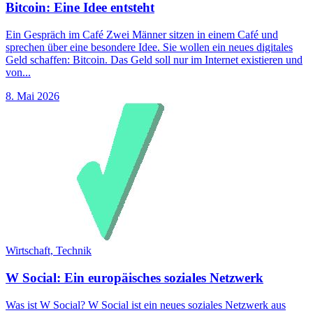
Bitcoin: Eine Idee entsteht
Ein Gespräch im Café Zwei Männer sitzen in einem Café und
sprechen über eine besondere Idee. Sie wollen ein neues digitales
Geld schaffen: Bitcoin. Das Geld soll nur im Internet existieren und
von...
8. Mai 2026
Wirtschaft,
Technik
W Social: Ein europäisches soziales Netzwerk
Was ist W Social? W Social ist ein neues soziales Netzwerk aus