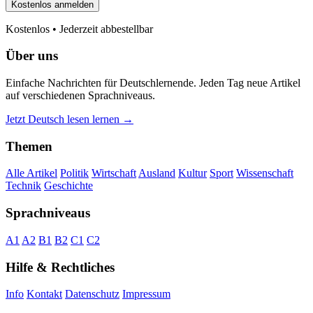
Kostenlos anmelden
Kostenlos • Jederzeit abbestellbar
Über uns
Einfache Nachrichten für Deutschlernende. Jeden Tag neue Artikel
auf verschiedenen Sprachniveaus.
Jetzt Deutsch lesen lernen →
Themen
Alle Artikel
Politik
Wirtschaft
Ausland
Kultur
Sport
Wissenschaft
Technik
Geschichte
Sprachniveaus
A1
A2
B1
B2
C1
C2
Hilfe & Rechtliches
Info
Kontakt
Datenschutz
Impressum