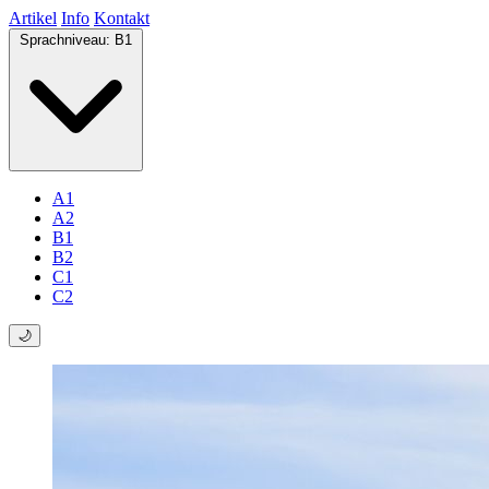
Artikel
Info
Kontakt
Sprachniveau:
B1
A1
A2
B1
B2
C1
C2
🌙