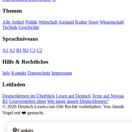
Themen
Alle Artikel
Politik
Wirtschaft
Ausland
Kultur
Sport
Wissenschaft
Technik
Geschichte
Sprachniveaus
A1
A2
B1
B2
C1
C2
Hilfe & Rechtliches
Info
Kontakt
Datenschutz
Impressum
Leitfaden
Deutschlernen im Überblick
Lesen auf Deutsch
Texte auf Niveau
B1
Leseverstehen üben
Wie lange dauert Deutschlernen?
© 2026 Deutsch-Lesen.com
Alle Rechte vorbehalten.
Von Jannik
Vogel mit ❤️ gemacht.
🍪
Cookies