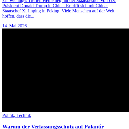
Ein wichtiges Treffen Heute beginnt der Staatsbesuch von US-
Präsident Donald Trump in China. Er trifft sich mit Chinas
Staatschef Xi Jinping in Peking. Viele Menschen auf der Welt
hoffen, dass die...
14. Mai 2026
Politik,
Technik
Warum der Verfassungsschutz auf Palantir