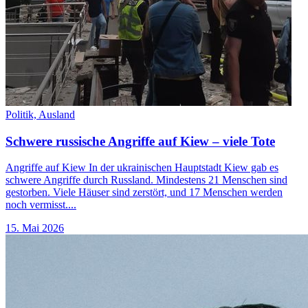
Politik,
Ausland
Schwere russische Angriffe auf Kiew – viele Tote
Angriffe auf Kiew In der ukrainischen Hauptstadt Kiew gab es
schwere Angriffe durch Russland. Mindestens 21 Menschen sind
gestorben. Viele Häuser sind zerstört, und 17 Menschen werden
noch vermisst....
15. Mai 2026