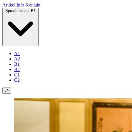
Artikel
Info
Kontakt
Sprachniveau:
B1
A1
A2
B1
B2
C1
C2
🌙