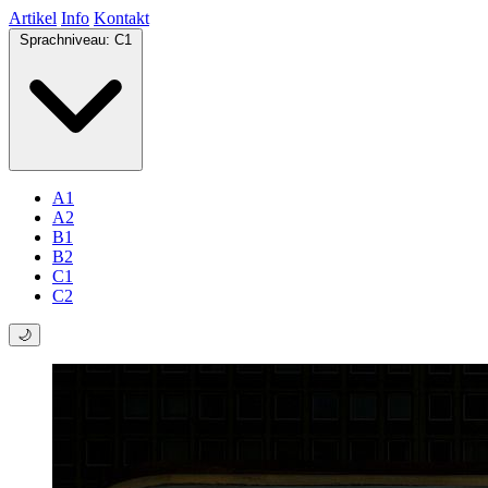
Artikel
Info
Kontakt
Sprachniveau:
C1
A1
A2
B1
B2
C1
C2
🌙