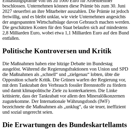
Entlastungsprämie von bis zu 1000 Euro für Arbeitnehmer
beschlossen. Unternehmen können diese Prämie bis zum 30. Juni
2027 steuerfrei an ihre Mitarbeiter auszahlen. Die Prämie ist jedoch
freiwillig, und es bleibt unklar, wie viele Unternehmen angesichts
der angespannten Wirtschaftslage davon Gebrauch machen werden.
Die geschätzten Kosten für den Staat belaufen sich auf mindestens
2,8 Milliarden Euro, wobei etwa 1,1 Milliarden Euro auf den Bund
entfallen.
Politische Kontroversen und Kritik
Die Maßnahmen haben eine hitzige Debatte im Bundestag
ausgelöst. Während die Regierungsfraktionen von Union und SPD
die Maßnahmen als „schnell“ und „zielgenau“ lobten, übte die
Opposition scharfe Kritik. Die Grünen warfen der Regierung vor,
mit dem Tankrabatt den Verbrauch fossiler Brennstoffe zu fördern
und damit klimapolitische Ziele zu konterkarieren. Die Linke
kritisierte, dass der Tankrabatt vor allem den Mineralölkonzernen
zugutekomme. Der Internationale Währungsfonds (IWF)
bezeichnete die Maßnahmen als „unklug“, da sie teuer, ineffizient
und sozial ungerecht seien.
Die Erwartungen des Bundeskartellamts