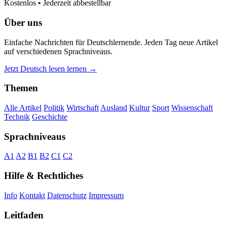
Kostenlos • Jederzeit abbestellbar
Über uns
Einfache Nachrichten für Deutschlernende. Jeden Tag neue Artikel
auf verschiedenen Sprachniveaus.
Jetzt Deutsch lesen lernen →
Themen
Alle Artikel
Politik
Wirtschaft
Ausland
Kultur
Sport
Wissenschaft
Technik
Geschichte
Sprachniveaus
A1
A2
B1
B2
C1
C2
Hilfe & Rechtliches
Info
Kontakt
Datenschutz
Impressum
Leitfaden