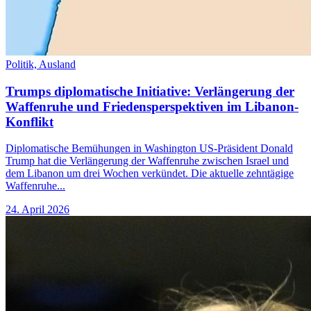
Politik,
Ausland
Trumps diplomatische Initiative: Verlängerung der
Waffenruhe und Friedensperspektiven im Libanon-
Konflikt
Diplomatische Bemühungen in Washington US-Präsident Donald
Trump hat die Verlängerung der Waffenruhe zwischen Israel und
dem Libanon um drei Wochen verkündet. Die aktuelle zehntägige
Waffenruhe...
24. April 2026