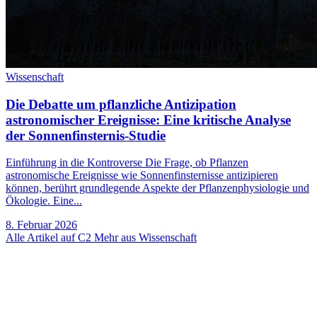
Wissenschaft
Die Debatte um pflanzliche Antizipation
astronomischer Ereignisse: Eine kritische Analyse
der Sonnenfinsternis-Studie
Einführung in die Kontroverse Die Frage, ob Pflanzen
astronomische Ereignisse wie Sonnenfinsternisse antizipieren
können, berührt grundlegende Aspekte der Pflanzenphysiologie und
Ökologie. Eine...
8. Februar 2026
Alle Artikel auf C2
Mehr aus Wissenschaft