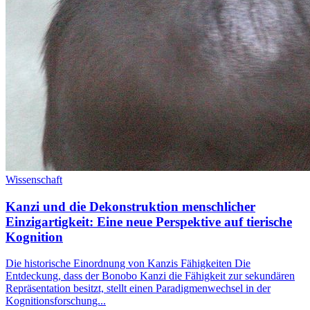
Wissenschaft
Kanzi und die Dekonstruktion menschlicher
Einzigartigkeit: Eine neue Perspektive auf tierische
Kognition
Die historische Einordnung von Kanzis Fähigkeiten Die
Entdeckung, dass der Bonobo Kanzi die Fähigkeit zur sekundären
Repräsentation besitzt, stellt einen Paradigmenwechsel in der
Kognitionsforschung...