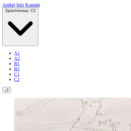
Artikel
Info
Kontakt
Sprachniveau:
C2
A1
A2
B1
B2
C1
C2
🌙