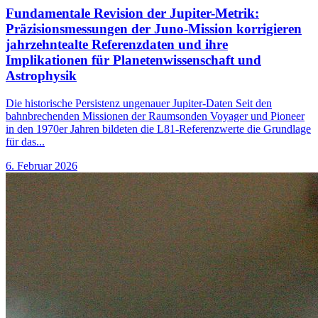
Fundamentale Revision der Jupiter-Metrik:
Präzisionsmessungen der Juno-Mission korrigieren
jahrzehntealte Referenzdaten und ihre
Implikationen für Planetenwissenschaft und
Astrophysik
Die historische Persistenz ungenauer Jupiter-Daten Seit den
bahnbrechenden Missionen der Raumsonden Voyager und Pioneer
in den 1970er Jahren bildeten die L81-Referenzwerte die Grundlage
für das...
6. Februar 2026