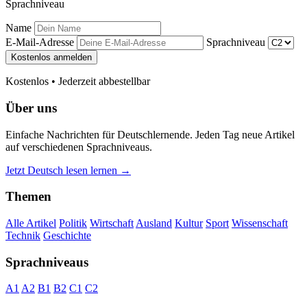
Sprachniveau
Name
E-Mail-Adresse
Sprachniveau
Kostenlos anmelden
Kostenlos • Jederzeit abbestellbar
Über uns
Einfache Nachrichten für Deutschlernende. Jeden Tag neue Artikel
auf verschiedenen Sprachniveaus.
Jetzt Deutsch lesen lernen →
Themen
Alle Artikel
Politik
Wirtschaft
Ausland
Kultur
Sport
Wissenschaft
Technik
Geschichte
Sprachniveaus
A1
A2
B1
B2
C1
C2