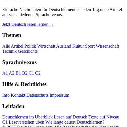
Einfache Nachrichten für Deutschlernende. Jeden Tag neue Artikel
auf verschiedenen Sprachniveaus.
Jetzt Deutsch lesen lernen →
Themen
Alle Artikel
Politik
Wirtschaft
Ausland
Kultur
Sport
Wissenschaft
Technik
Geschichte
Sprachniveaus
A1
A2
B1
B2
C1
C2
Hilfe & Rechtliches
Info
Kontakt
Datenschutz
Impressum
Leitfaden
Deutschlernen im Überblick
Lesen auf Deutsch
Texte auf Niveau
C1
Leseverstehen üben
Wie lange dauert Deutschlernen?