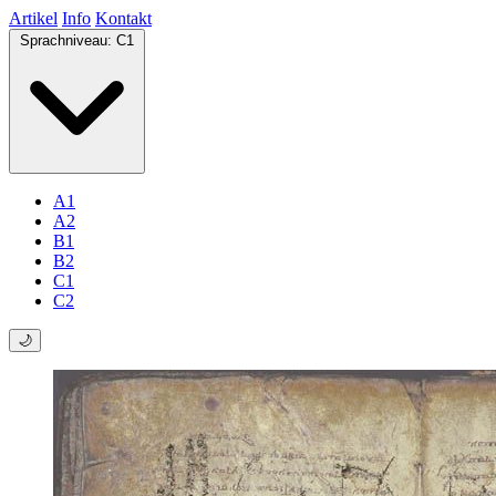
Artikel
Info
Kontakt
Sprachniveau:
C1
A1
A2
B1
B2
C1
C2
🌙