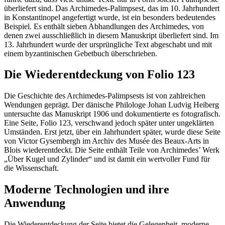
überliefert sind. Das Archimedes-Palimpsest, das im 10. Jahrhundert
in Konstantinopel angefertigt wurde, ist ein besonders bedeutendes
Beispiel. Es enthält sieben Abhandlungen des Archimedes, von
denen zwei ausschließlich in diesem Manuskript überliefert sind. Im
13. Jahrhundert wurde der ursprüngliche Text abgeschabt und mit
einem byzantinischen Gebetbuch überschrieben.
Die Wiederentdeckung von Folio 123
Die Geschichte des Archimedes-Palimpsests ist von zahlreichen
Wendungen geprägt. Der dänische Philologe Johan Ludvig Heiberg
untersuchte das Manuskript 1906 und dokumentierte es fotografisch.
Eine Seite, Folio 123, verschwand jedoch später unter ungeklärten
Umständen. Erst jetzt, über ein Jahrhundert später, wurde diese Seite
von Victor Gysembergh im Archiv des Musée des Beaux-Arts in
Blois wiederentdeckt. Die Seite enthält Teile von Archimedes’ Werk
„Über Kugel und Zylinder“ und ist damit ein wertvoller Fund für
die Wissenschaft.
Moderne Technologien und ihre
Anwendung
Die Wiederentdeckung der Seite bietet die Gelegenheit, moderne