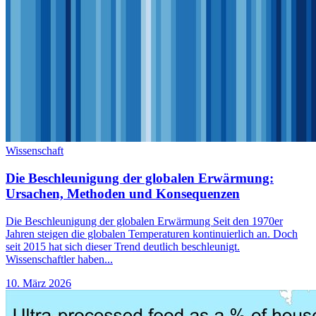
Wissenschaft
Die Beschleunigung der globalen Erwärmung:
Ursachen, Methoden und Konsequenzen
Die Beschleunigung der globalen Erwärmung Seit den 1970er
Jahren steigen die globalen Temperaturen kontinuierlich an. Doch
seit 2015 hat sich dieser Trend deutlich beschleunigt.
Wissenschaftler haben...
10. März 2026