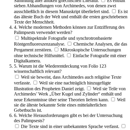
Sammlung aller antiken griechischen Literatur.
Es enthält
sieben Abhandlungen von Archimedes, von denen zwei
ausschließlich in diesem Manuskript überliefert sind.
Es ist
das älteste Buch der Welt und enthält die ersten geschriebenen
Texte der Menschheit.
4. Welche modernen Methoden können zur Entzifferung des
Palimpsests verwendet werden?
Multispektrale Fotografie und synchrotronbasierte
Röntgenfluoreszenzanalyse.
Chemische Analysen, die das
Pergament zerstören.
Mikroskopische Untersuchungen
ohne technische Hilfsmittel.
Einfache Fotografie mit einer
Digitalkamera.
5. Warum ist die Wiederentdeckung von Folio 123
wissenschaftlich relevant?
Weil sie beweist, dass Archimedes auch religiöse Texte
verfasste.
Weil sie eine nachträglich hinzugefügte
Illustration des Propheten Daniel zeigt.
Weil sie Teile von
Archimedes’ Werk „Über Kugel und Zylinder“ enthält und
neue Erkenntnisse über seine Theorien liefern kann.
Weil
sie die älteste bekannte Seite eines mittelalterlichen
Gebetbuchs ist.
6. Welche Herausforderungen gibt es bei der Untersuchung
des Palimpsests?
Die Texte sind in einer unbekannten Sprache verfasst.