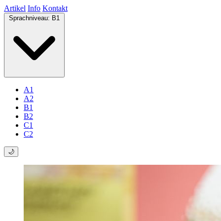
Artikel
Info
Kontakt
Sprachniveau:
B1
A1
A2
B1
B2
C1
C2
🌙