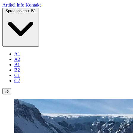
Artikel
Info
Kontakt
Sprachniveau:
B1
A1
A2
B1
B2
C1
C2
🌙