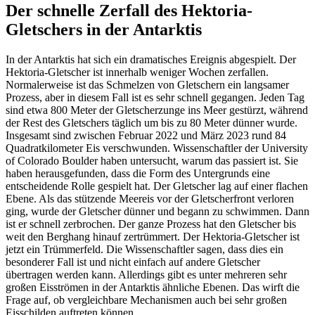
Der schnelle Zerfall des Hektoria-
Gletschers in der Antarktis
In der Antarktis hat sich ein dramatisches Ereignis abgespielt. Der
Hektoria-Gletscher ist innerhalb weniger Wochen zerfallen.
Normalerweise ist das Schmelzen von Gletschern ein langsamer
Prozess, aber in diesem Fall ist es sehr schnell gegangen. Jeden Tag
sind etwa 800 Meter der Gletscherzunge ins Meer gestürzt, während
der Rest des Gletschers täglich um bis zu 80 Meter dünner wurde.
Insgesamt sind zwischen Februar 2022 und März 2023 rund 84
Quadratkilometer Eis verschwunden. Wissenschaftler der University
of Colorado Boulder haben untersucht, warum das passiert ist. Sie
haben herausgefunden, dass die Form des Untergrunds eine
entscheidende Rolle gespielt hat. Der Gletscher lag auf einer flachen
Ebene. Als das stützende Meereis vor der Gletscherfront verloren
ging, wurde der Gletscher dünner und begann zu schwimmen. Dann
ist er schnell zerbrochen. Der ganze Prozess hat den Gletscher bis
weit den Berghang hinauf zertrümmert. Der Hektoria-Gletscher ist
jetzt ein Trümmerfeld. Die Wissenschaftler sagen, dass dies ein
besonderer Fall ist und nicht einfach auf andere Gletscher
übertragen werden kann. Allerdings gibt es unter mehreren sehr
großen Eisströmen in der Antarktis ähnliche Ebenen. Das wirft die
Frage auf, ob vergleichbare Mechanismen auch bei sehr großen
Eisschilden auftreten können.