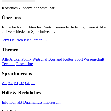
Kostenlos • Jederzeit abbestellbar
Über uns
Einfache Nachrichten für Deutschlernende. Jeden Tag neue Artikel
auf verschiedenen Sprachniveaus.
Jetzt Deutsch lesen lernen →
Themen
Alle Artikel
Politik
Wirtschaft
Ausland
Kultur
Sport
Wissenschaft
Technik
Geschichte
Sprachniveaus
A1
A2
B1
B2
C1
C2
Hilfe & Rechtliches
Info
Kontakt
Datenschutz
Impressum