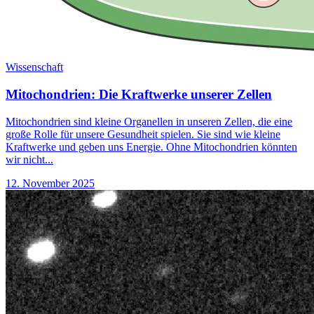
Wissenschaft
Mitochondrien: Die Kraftwerke unserer Zellen
Mitochondrien sind kleine Organellen in unseren Zellen, die eine
große Rolle für unsere Gesundheit spielen. Sie sind wie kleine
Kraftwerke und geben uns Energie. Ohne Mitochondrien könnten
wir nicht...
12. November 2025