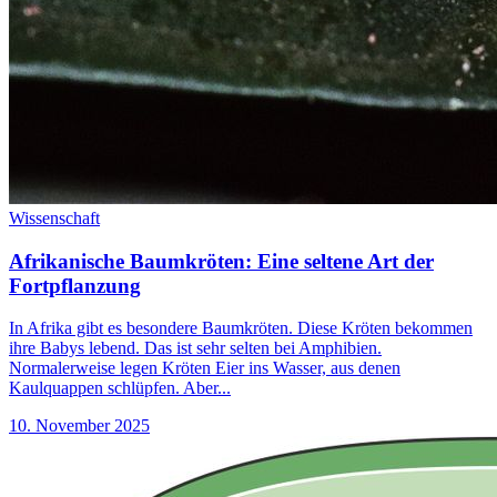
Wissenschaft
Afrikanische Baumkröten: Eine seltene Art der
Fortpflanzung
In Afrika gibt es besondere Baumkröten. Diese Kröten bekommen
ihre Babys lebend. Das ist sehr selten bei Amphibien.
Normalerweise legen Kröten Eier ins Wasser, aus denen
Kaulquappen schlüpfen. Aber...
10. November 2025