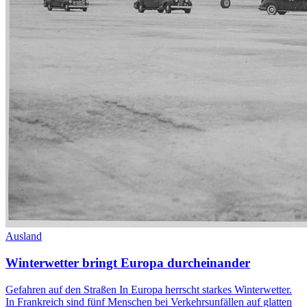
Ausland
Winterwetter bringt Europa durcheinander
Gefahren auf den Straßen In Europa herrscht starkes Winterwetter.
In Frankreich sind fünf Menschen bei Verkehrsunfällen auf glatten