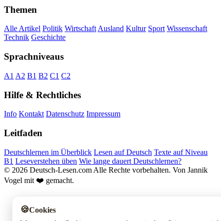
Themen
Alle Artikel
Politik
Wirtschaft
Ausland
Kultur
Sport
Wissenschaft
Technik
Geschichte
Sprachniveaus
A1
A2
B1
B2
C1
C2
Hilfe & Rechtliches
Info
Kontakt
Datenschutz
Impressum
Leitfaden
Deutschlernen im Überblick
Lesen auf Deutsch
Texte auf Niveau
B1
Leseverstehen üben
Wie lange dauert Deutschlernen?
© 2026 Deutsch-Lesen.com
Alle Rechte vorbehalten.
Von Jannik
Vogel mit ❤️ gemacht.
🍪
Cookies