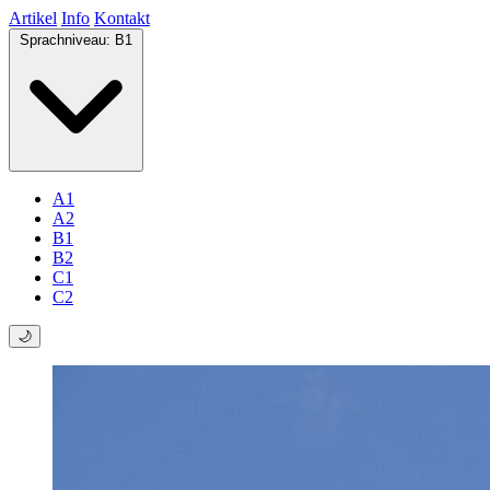
Artikel
Info
Kontakt
Sprachniveau:
B1
A1
A2
B1
B2
C1
C2
🌙