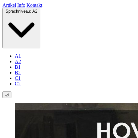
Artikel
Info
Kontakt
Sprachniveau:
A2
A1
A2
B1
B2
C1
C2
🌙