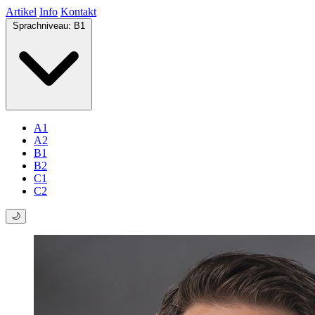
Artikel
Info
Kontakt
Sprachniveau:
B1
A1
A2
B1
B2
C1
C2
🌙