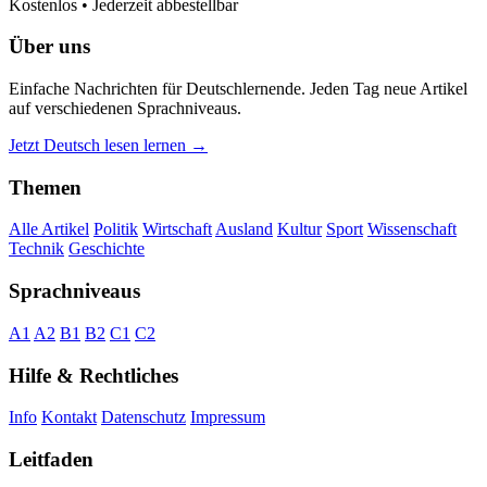
Kostenlos • Jederzeit abbestellbar
Über uns
Einfache Nachrichten für Deutschlernende. Jeden Tag neue Artikel
auf verschiedenen Sprachniveaus.
Jetzt Deutsch lesen lernen →
Themen
Alle Artikel
Politik
Wirtschaft
Ausland
Kultur
Sport
Wissenschaft
Technik
Geschichte
Sprachniveaus
A1
A2
B1
B2
C1
C2
Hilfe & Rechtliches
Info
Kontakt
Datenschutz
Impressum
Leitfaden