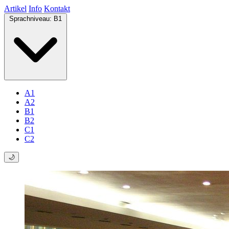
Artikel
Info
Kontakt
Sprachniveau:
B1
A1
A2
B1
B2
C1
C2
🌙