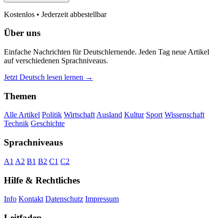
Kostenlos • Jederzeit abbestellbar
Über uns
Einfache Nachrichten für Deutschlernende. Jeden Tag neue Artikel
auf verschiedenen Sprachniveaus.
Jetzt Deutsch lesen lernen →
Themen
Alle Artikel
Politik
Wirtschaft
Ausland
Kultur
Sport
Wissenschaft
Technik
Geschichte
Sprachniveaus
A1
A2
B1
B2
C1
C2
Hilfe & Rechtliches
Info
Kontakt
Datenschutz
Impressum
Leitfaden