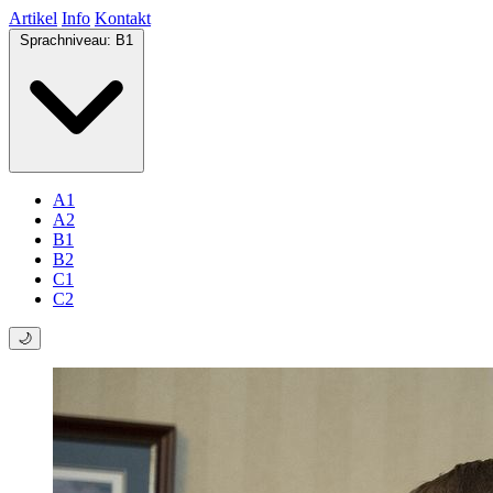
Artikel
Info
Kontakt
Sprachniveau:
B1
A1
A2
B1
B2
C1
C2
🌙