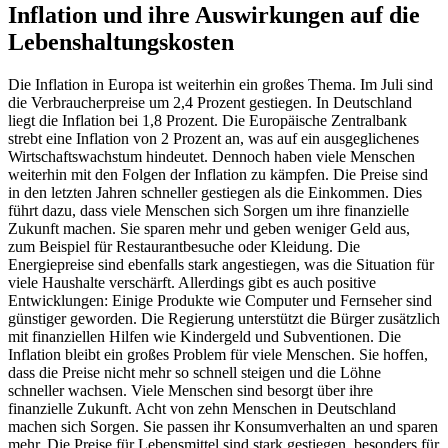
Inflation und ihre Auswirkungen auf die
Lebenshaltungskosten
Die Inflation in Europa ist weiterhin ein großes Thema. Im Juli sind
die Verbraucherpreise um 2,4 Prozent gestiegen. In Deutschland
liegt die Inflation bei 1,8 Prozent. Die Europäische Zentralbank
strebt eine Inflation von 2 Prozent an, was auf ein ausgeglichenes
Wirtschaftswachstum hindeutet. Dennoch haben viele Menschen
weiterhin mit den Folgen der Inflation zu kämpfen. Die Preise sind
in den letzten Jahren schneller gestiegen als die Einkommen. Dies
führt dazu, dass viele Menschen sich Sorgen um ihre finanzielle
Zukunft machen. Sie sparen mehr und geben weniger Geld aus,
zum Beispiel für Restaurantbesuche oder Kleidung. Die
Energiepreise sind ebenfalls stark angestiegen, was die Situation für
viele Haushalte verschärft. Allerdings gibt es auch positive
Entwicklungen: Einige Produkte wie Computer und Fernseher sind
günstiger geworden. Die Regierung unterstützt die Bürger zusätzlich
mit finanziellen Hilfen wie Kindergeld und Subventionen. Die
Inflation bleibt ein großes Problem für viele Menschen. Sie hoffen,
dass die Preise nicht mehr so schnell steigen und die Löhne
schneller wachsen. Viele Menschen sind besorgt über ihre
finanzielle Zukunft. Acht von zehn Menschen in Deutschland
machen sich Sorgen. Sie passen ihr Konsumverhalten an und sparen
mehr. Die Preise für Lebensmittel sind stark gestiegen, besonders für