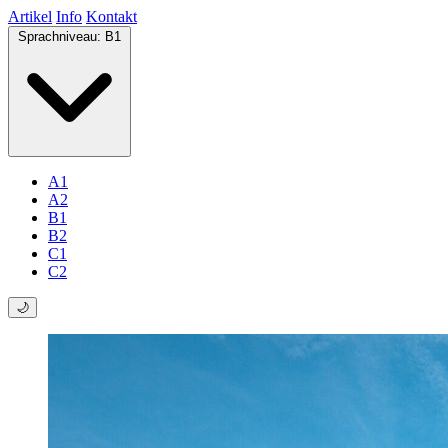
Artikel
Info
Kontakt
Sprachniveau:
B1
A1
A2
B1
B2
C1
C2
🌙