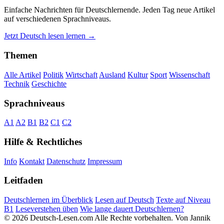
Einfache Nachrichten für Deutschlernende. Jeden Tag neue Artikel
auf verschiedenen Sprachniveaus.
Jetzt Deutsch lesen lernen →
Themen
Alle Artikel
Politik
Wirtschaft
Ausland
Kultur
Sport
Wissenschaft
Technik
Geschichte
Sprachniveaus
A1
A2
B1
B2
C1
C2
Hilfe & Rechtliches
Info
Kontakt
Datenschutz
Impressum
Leitfaden
Deutschlernen im Überblick
Lesen auf Deutsch
Texte auf Niveau
B1
Leseverstehen üben
Wie lange dauert Deutschlernen?
© 2026 Deutsch-Lesen.com
Alle Rechte vorbehalten.
Von Jannik