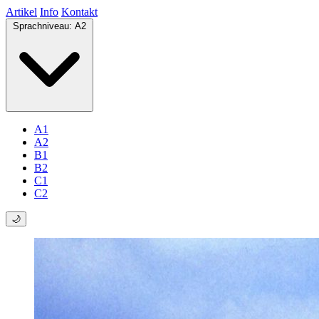
Artikel
Info
Kontakt
Sprachniveau:
A2
A1
A2
B1
B2
C1
C2
🌙