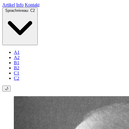
Artikel
Info
Kontakt
Sprachniveau:
C2
A1
A2
B1
B2
C1
C2
🌙