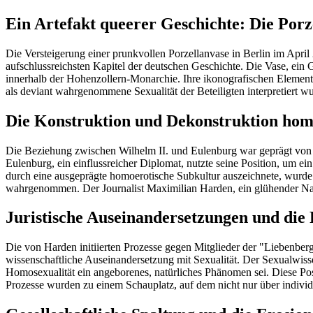
Ein Artefakt queerer Geschichte: Die Porz
Die Versteigerung einer prunkvollen Porzellanvase in Berlin im April
aufschlussreichsten Kapitel der deutschen Geschichte. Die Vase, ein
innerhalb der Hohenzollern-Monarchie. Ihre ikonografischen Element
als deviant wahrgenommene Sexualität der Beteiligten interpretiert w
Die Konstruktion und Dekonstruktion hom
Die Beziehung zwischen Wilhelm II. und Eulenburg war geprägt von e
Eulenburg, ein einflussreicher Diplomat, nutzte seine Position, um e
durch eine ausgeprägte homoerotische Subkultur auszeichnete, wurde
wahrgenommen. Der Journalist Maximilian Harden, ein glühender Nation
Juristische Auseinandersetzungen und die
Die von Harden initiierten Prozesse gegen Mitglieder der "Liebenber
wissenschaftliche Auseinandersetzung mit Sexualität. Der Sexualwiss
Homosexualität ein angeborenes, natürliches Phänomen sei. Diese Pos
Prozesse wurden zu einem Schauplatz, auf dem nicht nur über indivi