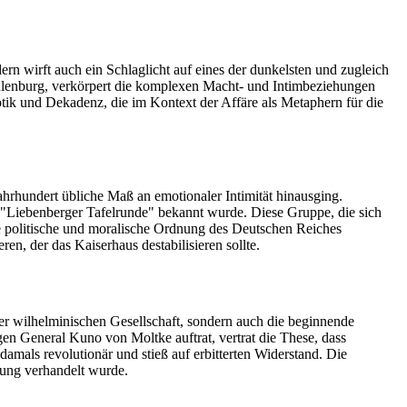
rn wirft auch ein Schlaglicht auf eines der dunkelsten und zugleich
 Eulenburg, verkörpert die komplexen Macht- und Intimbeziehungen
tik und Dekadenz, die im Kontext der Affäre als Metaphern für die
hrhundert übliche Maß an emotionaler Intimität hinausging.
ls "Liebenberger Tafelrunde" bekannt wurde. Diese Gruppe, die sich
ie politische und moralische Ordnung des Deutschen Reiches
n, der das Kaiserhaus destabilisieren sollte.
er wilhelminischen Gesellschaft, sondern auch die beginnende
en General Kuno von Moltke auftrat, vertrat die These, dass
mals revolutionär und stieß auf erbitterten Widerstand. Die
hung verhandelt wurde.