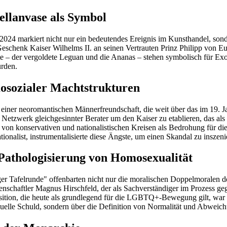
ellanvase als Symbol
 2024 markiert nicht nur ein bedeutendes Ereignis im Kunsthandel, sonde
 Geschenk Kaiser Wilhelms II. an seinen Vertrauten Prinz Philipp von
e – der vergoldete Leguan und die Ananas – stehen symbolisch für Exo
urden.
osozialer Machtstrukturen
iner neoromantischen Männerfreundschaft, die weit über das im 19. Ja
in Netzwerk gleichgesinnter Berater um den Kaiser zu etablieren, das a
 von konservativen und nationalistischen Kreisen als Bedrohung für d
alist, instrumentalisierte diese Ängste, um einen Skandal zu inszeniere
 Pathologisierung von Homosexualität
ger Tafelrunde" offenbarten nicht nur die moralischen Doppelmoralen d
enschaftler Magnus Hirschfeld, der als Sachverständiger im Prozess geg
ition, die heute als grundlegend für die LGBTQ+-Bewegung gilt, war da
duelle Schuld, sondern über die Definition von Normalität und Abweic