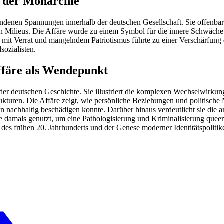
n der Monarchie
handenen Spannungen innerhalb der deutschen Gesellschaft. Sie offenba
n Milieus. Die Affäre wurde zu einem Symbol für die innere Schwäche
 mit Verrat und mangelndem Patriotismus führte zu einer Verschärfung 
sozialisten.
ffäre als Wendepunkt
er deutschen Geschichte. Sie illustriert die komplexen Wechselwirkung
rukturen. Die Affäre zeigt, wie persönliche Beziehungen und politisch
en nachhaltig beschädigen konnte. Darüber hinaus verdeutlicht sie die
e damals genutzt, um eine Pathologisierung und Kriminalisierung quee
 des frühen 20. Jahrhunderts und der Genese moderner Identitätspolitik