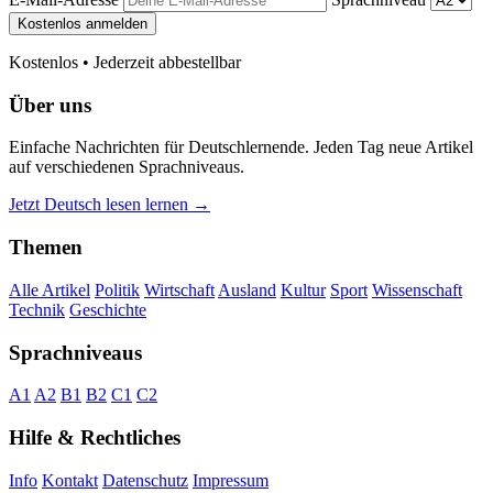
Kostenlos anmelden
Kostenlos • Jederzeit abbestellbar
Über uns
Einfache Nachrichten für Deutschlernende. Jeden Tag neue Artikel
auf verschiedenen Sprachniveaus.
Jetzt Deutsch lesen lernen →
Themen
Alle Artikel
Politik
Wirtschaft
Ausland
Kultur
Sport
Wissenschaft
Technik
Geschichte
Sprachniveaus
A1
A2
B1
B2
C1
C2
Hilfe & Rechtliches
Info
Kontakt
Datenschutz
Impressum