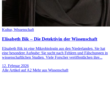
Kultur,
Wissenschaft
Elisabeth Bik – Die Detektivin der Wissenschaft
Elisabeth Bik ist eine Mikrobiologin aus den Niederlanden. Sie hat
eine besondere Aufgabe: Sie sucht nach Fehlern und Fälschungen in
wissenschaftlichen Studien. Viele Forscher veröffentlichen ihre...
12. Februar 2026
Alle Artikel auf A2
Mehr aus Wissenschaft