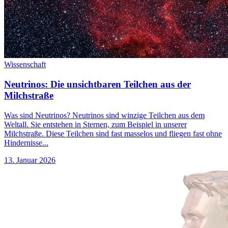
Wissenschaft
Neutrinos: Die unsichtbaren Teilchen aus der
Milchstraße
Was sind Neutrinos? Neutrinos sind winzige Teilchen aus dem
Weltall. Sie entstehen in Sternen, zum Beispiel in unserer
Milchstraße. Diese Teilchen sind fast masselos und fliegen fast ohne
Hindernisse...
13. Januar 2026