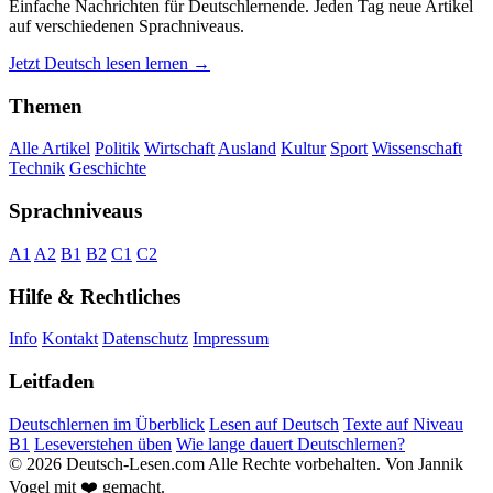
Einfache Nachrichten für Deutschlernende. Jeden Tag neue Artikel
auf verschiedenen Sprachniveaus.
Jetzt Deutsch lesen lernen →
Themen
Alle Artikel
Politik
Wirtschaft
Ausland
Kultur
Sport
Wissenschaft
Technik
Geschichte
Sprachniveaus
A1
A2
B1
B2
C1
C2
Hilfe & Rechtliches
Info
Kontakt
Datenschutz
Impressum
Leitfaden
Deutschlernen im Überblick
Lesen auf Deutsch
Texte auf Niveau
B1
Leseverstehen üben
Wie lange dauert Deutschlernen?
© 2026 Deutsch-Lesen.com
Alle Rechte vorbehalten.
Von Jannik
Vogel mit ❤️ gemacht.