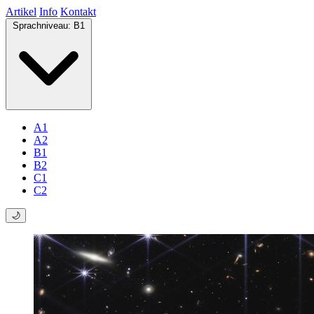
Artikel
Info
Kontakt
Sprachniveau:
B1
A1
A2
B1
B2
C1
C2
🌙