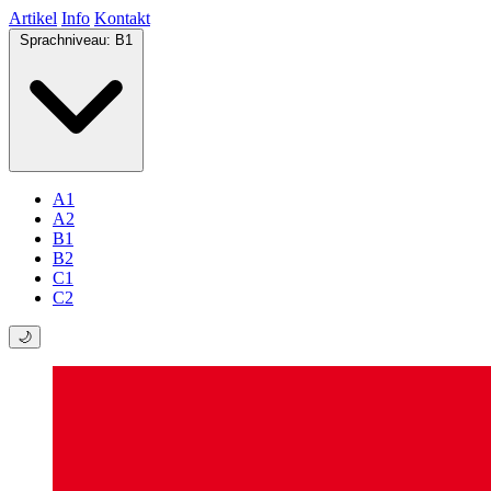
Artikel
Info
Kontakt
Sprachniveau:
B1
A1
A2
B1
B2
C1
C2
🌙