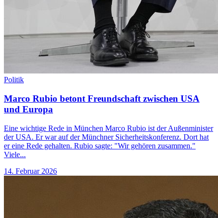
Politik
Marco Rubio betont Freundschaft zwischen USA
und Europa
Eine wichtige Rede in München Marco Rubio ist der Außenminister
der USA. Er war auf der Münchner Sicherheitskonferenz. Dort hat
er eine Rede gehalten. Rubio sagte: "Wir gehören zusammen."
Viele...
14. Februar 2026