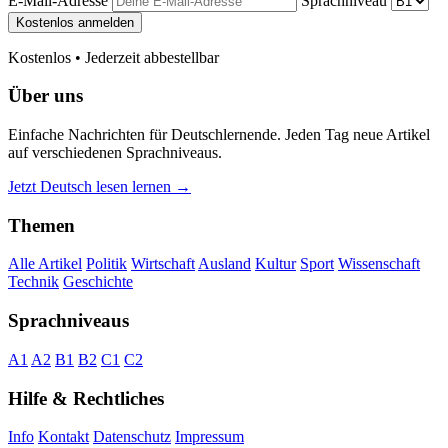
E-Mail-Adresse
Sprachniveau
Kostenlos anmelden
Kostenlos • Jederzeit abbestellbar
Über uns
Einfache Nachrichten für Deutschlernende. Jeden Tag neue Artikel
auf verschiedenen Sprachniveaus.
Jetzt Deutsch lesen lernen →
Themen
Alle Artikel
Politik
Wirtschaft
Ausland
Kultur
Sport
Wissenschaft
Technik
Geschichte
Sprachniveaus
A1
A2
B1
B2
C1
C2
Hilfe & Rechtliches
Info
Kontakt
Datenschutz
Impressum