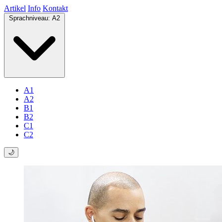
Artikel
Info
Kontakt
Sprachniveau:
A2
A1
A2
B1
B2
C1
C2
🌙