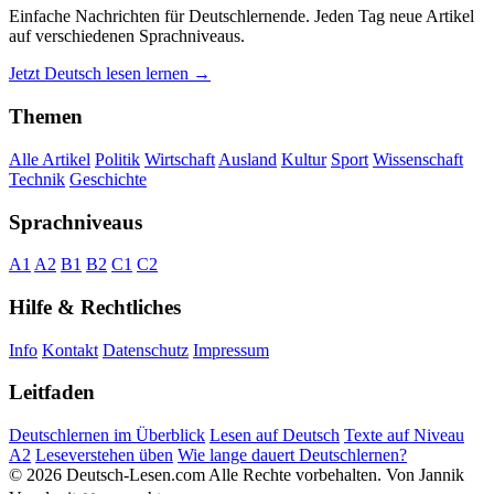
Einfache Nachrichten für Deutschlernende. Jeden Tag neue Artikel
auf verschiedenen Sprachniveaus.
Jetzt Deutsch lesen lernen →
Themen
Alle Artikel
Politik
Wirtschaft
Ausland
Kultur
Sport
Wissenschaft
Technik
Geschichte
Sprachniveaus
A1
A2
B1
B2
C1
C2
Hilfe & Rechtliches
Info
Kontakt
Datenschutz
Impressum
Leitfaden
Deutschlernen im Überblick
Lesen auf Deutsch
Texte auf Niveau
A2
Leseverstehen üben
Wie lange dauert Deutschlernen?
© 2026 Deutsch-Lesen.com
Alle Rechte vorbehalten.
Von Jannik