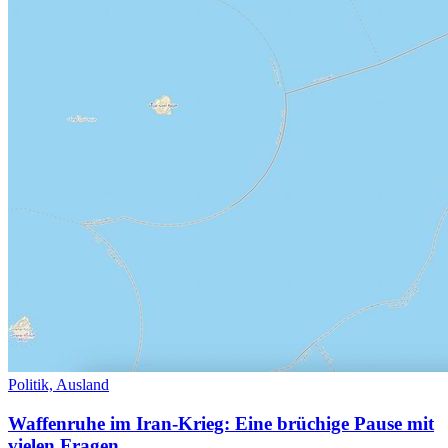
Politik,
Ausland
Waffenruhe im Iran-Krieg: Eine brüchige Pause mit
vielen Fragen