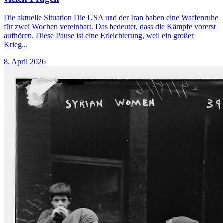
Die aktuelle Situation Die USA und der Iran haben eine Waffenruhe
für zwei Wochen vereinbart. Das bedeutet, dass die Kämpfe vorerst
aufhören. Diese Pause ist eine Erleichterung, weil ein großer
Krieg...
8. April 2026