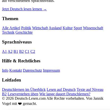
auf verschiedenen Sprachniveaus.
Jetzt Deutsch lesen lernen →
Themen
Alle Artikel
Politik
Wirtschaft
Ausland
Kultur
Sport
Wissenschaft
Technik
Geschichte
Sprachniveaus
A1
A2
B1
B2
C1
C2
Hilfe & Rechtliches
Info
Kontakt
Datenschutz
Impressum
Leitfaden
Deutschlernen im Überblick
Lesen auf Deutsch
Texte auf Niveau
B2
Leseverstehen üben
Wie lange dauert Deutschlernen?
© 2026 Deutsch-Lesen.com
Alle Rechte vorbehalten.
Von Jannik
Vogel mit ❤️ gemacht.