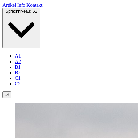
Artikel
Info
Kontakt
Sprachniveau:
B2
A1
A2
B1
B2
C1
C2
🌙