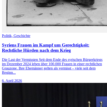
Politik,
Geschichte
Syriens Frauen im Kampf um Gerechtigkeit:
Rechtliche Hürden nach dem Krieg
Die Last der Vermissten Seit dem Ende des syrischen Bürgerkriegs
im Dezember 2024 leben über 100.000 Frauen in einer rechtlichen
Grauzone. Ihre Ehemänner gelten als vermisst – viele seit dem
Beginn...
6. April 2026