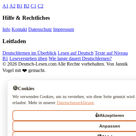
A1
A2
B1
B2
C1
C2
Hilfe & Rechtliches
Info
Kontakt
Datenschutz
Impressum
Leitfaden
Deutschlernen im Überblick
Lesen auf Deutsch
Texte auf Niveau
B1
Leseverstehen üben
Wie lange dauert Deutschlernen?
© 2026 Deutsch-Lesen.com
Alle Rechte vorbehalten.
Von Jannik
Vogel mit ❤️ gemacht.
🍪
Cookies
Wir verwenden Cookies, um zu verstehen, wie diese Seite genutzt wird.
erlaubst. Mehr in unserer
Datenschutzerklärung
.
👍
Akzeptieren
Anpassen