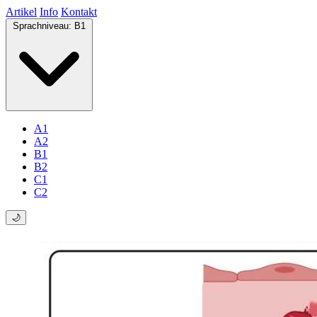
Artikel
Info
Kontakt
Sprachniveau:
B1
A1
A2
B1
B2
C1
C2
🌙