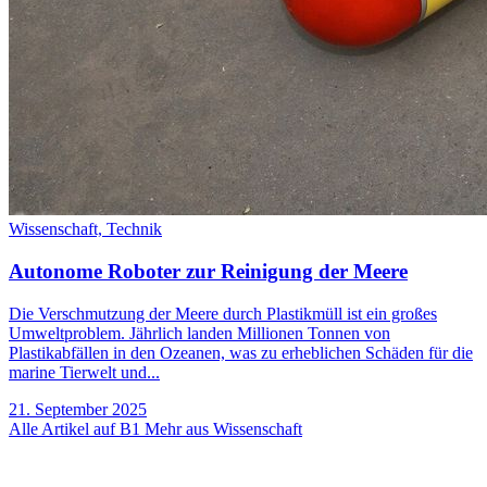
Wissenschaft,
Technik
Autonome Roboter zur Reinigung der Meere
Die Verschmutzung der Meere durch Plastikmüll ist ein großes
Umweltproblem. Jährlich landen Millionen Tonnen von
Plastikabfällen in den Ozeanen, was zu erheblichen Schäden für die
marine Tierwelt und...
21. September 2025
Alle Artikel auf B1
Mehr aus Wissenschaft