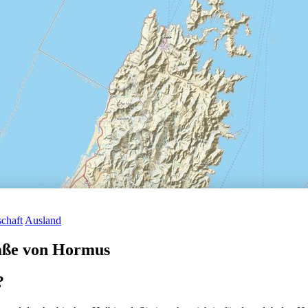
schaft
Ausland
raße von Hormus
?