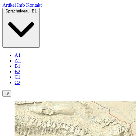
Artikel
Info
Kontakt
Sprachniveau:
B1
A1
A2
B1
B2
C1
C2
🌙