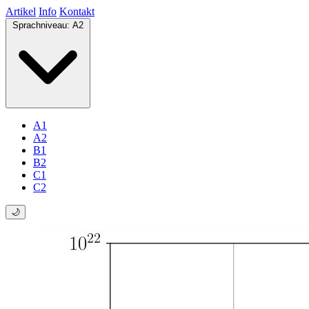
Artikel
Info
Kontakt
Sprachniveau:
A2
A1
A2
B1
B2
C1
C2
🌙