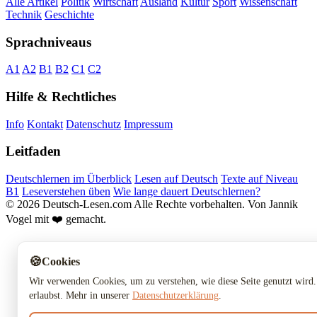
Alle Artikel
Politik
Wirtschaft
Ausland
Kultur
Sport
Wissenschaft
Technik
Geschichte
Sprachniveaus
A1
A2
B1
B2
C1
C2
Hilfe & Rechtliches
Info
Kontakt
Datenschutz
Impressum
Leitfaden
Deutschlernen im Überblick
Lesen auf Deutsch
Texte auf Niveau
B1
Leseverstehen üben
Wie lange dauert Deutschlernen?
© 2026 Deutsch-Lesen.com
Alle Rechte vorbehalten.
Von Jannik
Vogel mit ❤️ gemacht.
🍪
Cookies
Wir verwenden Cookies, um zu verstehen, wie diese Seite genutzt wird.
erlaubst. Mehr in unserer
Datenschutzerklärung
.