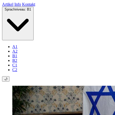
Artikel
Info
Kontakt
Sprachniveau:
B1
A1
A2
B1
B2
C1
C2
🌙