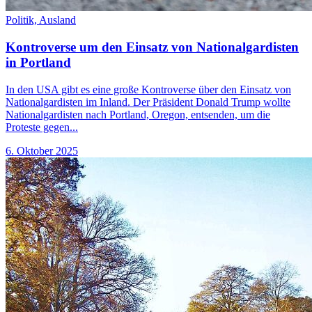
Politik,
Ausland
Kontroverse um den Einsatz von Nationalgardisten
in Portland
In den USA gibt es eine große Kontroverse über den Einsatz von
Nationalgardisten im Inland. Der Präsident Donald Trump wollte
Nationalgardisten nach Portland, Oregon, entsenden, um die
Proteste gegen...
6. Oktober 2025