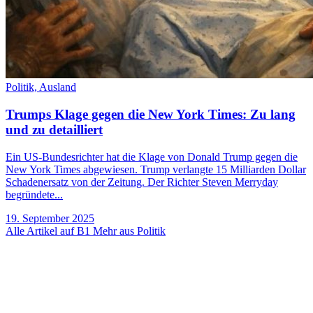
Politik,
Ausland
Trumps Klage gegen die New York Times: Zu lang
und zu detailliert
Ein US-Bundesrichter hat die Klage von Donald Trump gegen die
New York Times abgewiesen. Trump verlangte 15 Milliarden Dollar
Schadenersatz von der Zeitung. Der Richter Steven Merryday
begründete...
19. September 2025
Alle Artikel auf B1
Mehr aus Politik