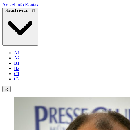
Artikel
Info
Kontakt
Sprachniveau:
B1
A1
A2
B1
B2
C1
C2
🌙