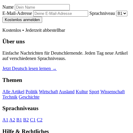
Name
E-Mail-Adresse
Sprachniveau
Kostenlos anmelden
Kostenlos • Jederzeit abbestellbar
Über uns
Einfache Nachrichten für Deutschlernende. Jeden Tag neue Artikel
auf verschiedenen Sprachniveaus.
Jetzt Deutsch lesen lernen →
Themen
Alle Artikel
Politik
Wirtschaft
Ausland
Kultur
Sport
Wissenschaft
Technik
Geschichte
Sprachniveaus
A1
A2
B1
B2
C1
C2
Hilfe & Rechtliches