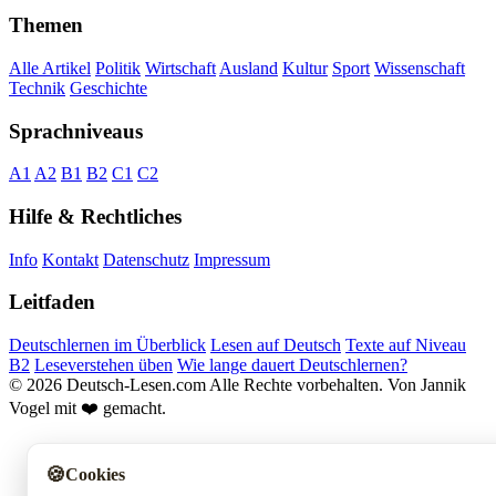
Themen
Alle Artikel
Politik
Wirtschaft
Ausland
Kultur
Sport
Wissenschaft
Technik
Geschichte
Sprachniveaus
A1
A2
B1
B2
C1
C2
Hilfe & Rechtliches
Info
Kontakt
Datenschutz
Impressum
Leitfaden
Deutschlernen im Überblick
Lesen auf Deutsch
Texte auf Niveau
B2
Leseverstehen üben
Wie lange dauert Deutschlernen?
© 2026 Deutsch-Lesen.com
Alle Rechte vorbehalten.
Von Jannik
Vogel mit ❤️ gemacht.
🍪
Cookies