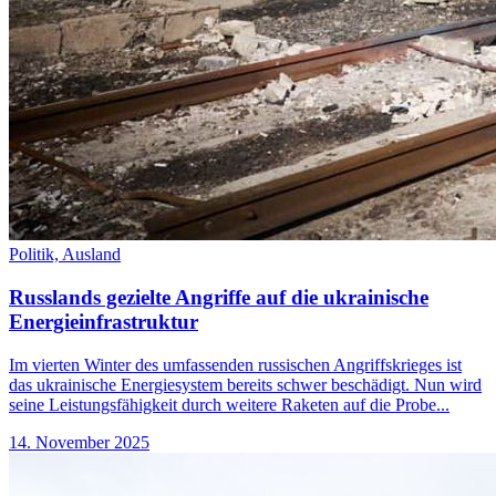
Politik,
Ausland
Russlands gezielte Angriffe auf die ukrainische
Energieinfrastruktur
Im vierten Winter des umfassenden russischen Angriffskrieges ist
das ukrainische Energiesystem bereits schwer beschädigt. Nun wird
seine Leistungsfähigkeit durch weitere Raketen auf die Probe...
14. November 2025