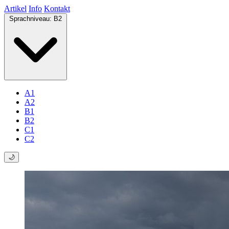
Artikel
Info
Kontakt
Sprachniveau:
B2
A1
A2
B1
B2
C1
C2
🌙