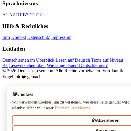
Sprachniveaus
A1
A2
B1
B2
C1
C2
Hilfe & Rechtliches
Info
Kontakt
Datenschutz
Impressum
Leitfaden
Deutschlernen im Überblick
Lesen auf Deutsch
Texte auf Niveau
B1
Leseverstehen üben
Wie lange dauert Deutschlernen?
© 2026 Deutsch-Lesen.com
Alle Rechte vorbehalten.
Von Jannik
Vogel mit ❤️ gemacht.
🍪
Cookies
Wir verwenden Cookies, um zu verstehen, wie diese Seite genutzt wird.
erlaubst. Mehr in unserer
Datenschutzerklärung
.
👍
Akzeptieren
Anpassen