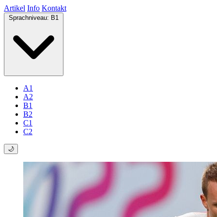
Artikel
Info
Kontakt
Sprachniveau:
B1
A1
A2
B1
B2
C1
C2
🌙