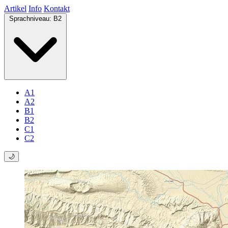
Artikel
Info
Kontakt
Sprachniveau:
B2
A1
A2
B1
B2
C1
C2
🌙