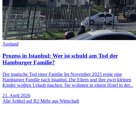
Ausland
Prozess in Istanbul: Wer ist schuld am Tod der
Hamburger Familie?
Der tragische Tod einer Familie Im November 2025 reiste eine
Hamburger Familie nach Istanbul. Die Eltern und ihre zwei kleinen
Kinder wollten Urlaub machen. Sie wohnten in einem Hotel in der...
21. April 2026
Alle Artikel auf B2
Mehr aus Wirtschaft