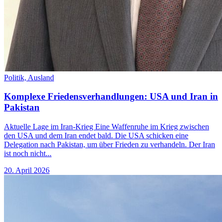
Politik,
Ausland
Komplexe Friedensverhandlungen: USA und Iran in
Pakistan
Aktuelle Lage im Iran-Krieg Eine Waffenruhe im Krieg zwischen
den USA und dem Iran endet bald. Die USA schicken eine
Delegation nach Pakistan, um über Frieden zu verhandeln. Der Iran
ist noch nicht...
20. April 2026