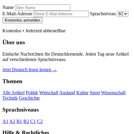
Name
E-Mail-Adresse
Sprachniveau
Kostenlos anmelden
Kostenlos • Jederzeit abbestellbar
Über uns
Einfache Nachrichten für Deutschlernende. Jeden Tag neue Artikel
auf verschiedenen Sprachniveaus.
Jetzt Deutsch lesen lernen →
Themen
Alle Artikel
Politik
Wirtschaft
Ausland
Kultur
Sport
Wissenschaft
Technik
Geschichte
Sprachniveaus
A1
A2
B1
B2
C1
C2
Hilfe & Rechtliches