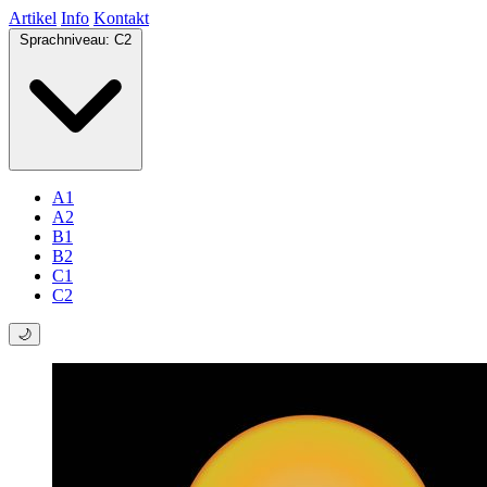
Artikel
Info
Kontakt
Sprachniveau:
C2
A1
A2
B1
B2
C1
C2
🌙