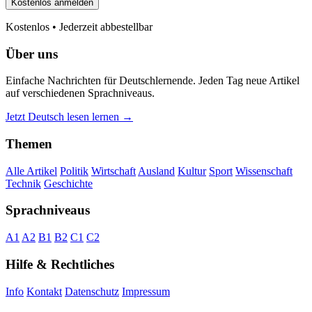
Kostenlos anmelden
Kostenlos • Jederzeit abbestellbar
Über uns
Einfache Nachrichten für Deutschlernende. Jeden Tag neue Artikel
auf verschiedenen Sprachniveaus.
Jetzt Deutsch lesen lernen →
Themen
Alle Artikel
Politik
Wirtschaft
Ausland
Kultur
Sport
Wissenschaft
Technik
Geschichte
Sprachniveaus
A1
A2
B1
B2
C1
C2
Hilfe & Rechtliches
Info
Kontakt
Datenschutz
Impressum