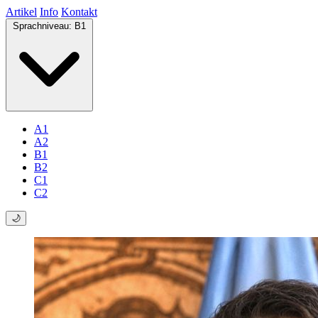
Artikel
Info
Kontakt
Sprachniveau:
B1
A1
A2
B1
B2
C1
C2
🌙