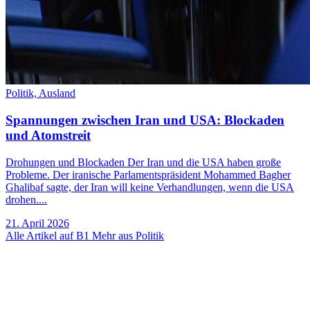
Politik,
Ausland
Spannungen zwischen Iran und USA: Blockaden
und Atomstreit
Drohungen und Blockaden Der Iran und die USA haben große
Probleme. Der iranische Parlamentspräsident Mohammed Bagher
Ghalibaf sagte, der Iran will keine Verhandlungen, wenn die USA
drohen....
21. April 2026
Alle Artikel auf B1
Mehr aus Politik