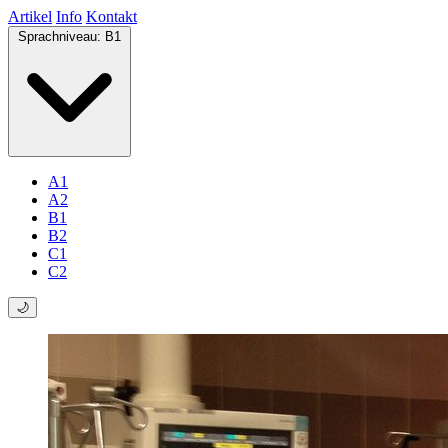
Artikel
Info
Kontakt
Sprachniveau:
B1
A1
A2
B1
B2
C1
C2
🌙