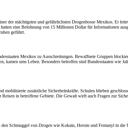
ner der mächtigsten und gefährlichsten Drogenbosse Mexikos. Er leite
tten eine Belohnung von 15 Millionen Dollar für Informationen ausges
ruhen geführt.
esstaaten Mexikos zu Ausschreitungen. Bewaffnete Gruppen blockierte
en, kamen ums Leben. Besonders betroffen sind Bundesstaaten wie Jal
mobilisierte zusätzliche Sicherheitskräfte. Schulen blieben geschlossen
 Reisen in betroffene Gebiete. Die Gewalt wirft auch Fragen zur Sic
ert den Schmuggel von Drogen wie Kokain, Heroin und Fentanyl in die