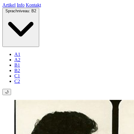
Artikel
Info
Kontakt
Sprachniveau:
B2
A1
A2
B1
B2
C1
C2
🌙