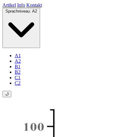
Artikel
Info
Kontakt
Sprachniveau:
A2
A1
A2
B1
B2
C1
C2
🌙