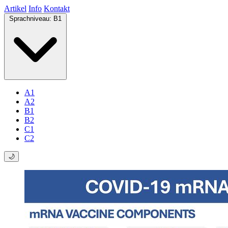
Artikel
Info
Kontakt
Sprachniveau:
B1
A1
A2
B1
B2
C1
C2
🌙