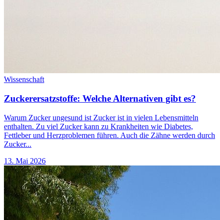
Wissenschaft
Zuckerersatzstoffe: Welche Alternativen gibt es?
Warum Zucker ungesund ist Zucker ist in vielen Lebensmitteln
enthalten. Zu viel Zucker kann zu Krankheiten wie Diabetes,
Fettleber und Herzproblemen führen. Auch die Zähne werden durch
Zucker...
13. Mai 2026