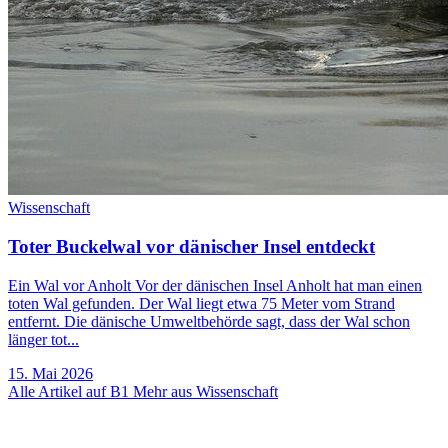
Wissenschaft
Toter Buckelwal vor dänischer Insel entdeckt
Ein Wal vor Anholt Vor der dänischen Insel Anholt hat man einen
toten Wal gefunden. Der Wal liegt etwa 75 Meter vom Strand
entfernt. Die dänische Umweltbehörde sagt, dass der Wal schon
länger tot...
15. Mai 2026
Alle Artikel auf B1
Mehr aus Wissenschaft