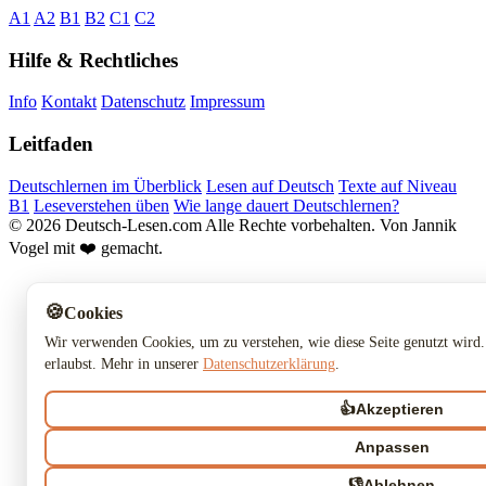
A1
A2
B1
B2
C1
C2
Hilfe & Rechtliches
Info
Kontakt
Datenschutz
Impressum
Leitfaden
Deutschlernen im Überblick
Lesen auf Deutsch
Texte auf Niveau
B1
Leseverstehen üben
Wie lange dauert Deutschlernen?
© 2026 Deutsch-Lesen.com
Alle Rechte vorbehalten.
Von Jannik
Vogel mit ❤️ gemacht.
🍪
Cookies
Wir verwenden Cookies, um zu verstehen, wie diese Seite genutzt wird.
erlaubst. Mehr in unserer
Datenschutzerklärung
.
👍
Akzeptieren
Anpassen
👎
Ablehnen