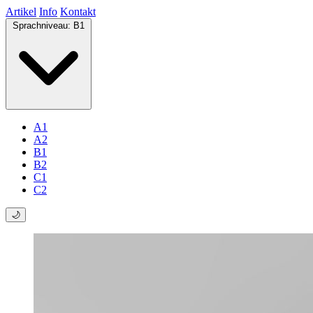
Artikel
Info
Kontakt
Sprachniveau:
B1
A1
A2
B1
B2
C1
C2
🌙