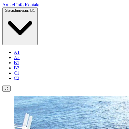
Artikel
Info
Kontakt
Sprachniveau:
B1
A1
A2
B1
B2
C1
C2
🌙