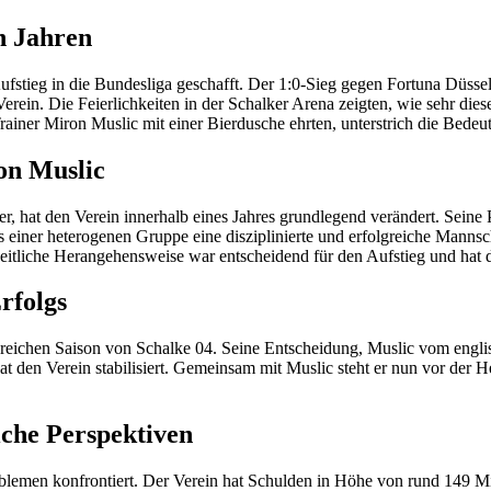
n Jahren
ufstieg in die Bundesliga geschafft. Der 1:0-Sieg gegen Fortuna Düssel
erein. Die Feierlichkeiten in der Schalker Arena zeigten, wie sehr die
Trainer Miron Muslic mit einer Bierdusche ehrten, unterstrich die Bede
on Muslic
, hat den Verein innerhalb eines Jahres grundlegend verändert. Seine P
iner heterogenen Gruppe eine disziplinierte und erfolgreiche Mannscha
eitliche Herangehensweise war entscheidend für den Aufstieg und hat d
rfolgs
greichen Saison von Schalke 04. Seine Entscheidung, Muslic vom englis
 den Verein stabilisiert. Gemeinsam mit Muslic steht er nun vor der 
iche Perspektiven
roblemen konfrontiert. Der Verein hat Schulden in Höhe von rund 149 Mi