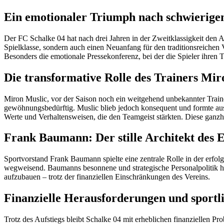
Ein emotionaler Triumph nach schwierige
Der FC Schalke 04 hat nach drei Jahren in der Zweitklassigkeit den A
Spielklasse, sondern auch einen Neuanfang für den traditionsreichen V
Besonders die emotionale Pressekonferenz, bei der die Spieler ihren 
Die transformative Rolle des Trainers Mir
Miron Muslic, vor der Saison noch ein weitgehend unbekannter Trainer
gewöhnungsbedürftig. Muslic blieb jedoch konsequent und formte aus e
Werte und Verhaltensweisen, die den Teamgeist stärkten. Diese ganzh
Frank Baumann: Der stille Architekt des E
Sportvorstand Frank Baumann spielte eine zentrale Rolle in der erfol
wegweisend. Baumanns besonnene und strategische Personalpolitik hat
aufzubauen – trotz der finanziellen Einschränkungen des Vereins.
Finanzielle Herausforderungen und sportl
Trotz des Aufstiegs bleibt Schalke 04 mit erheblichen finanziellen P