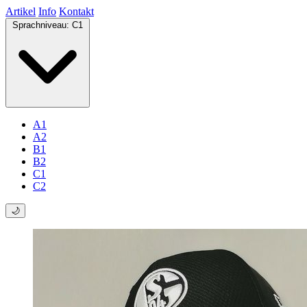
Artikel
Info
Kontakt
Sprachniveau:
C1
A1
A2
B1
B2
C1
C2
🌙