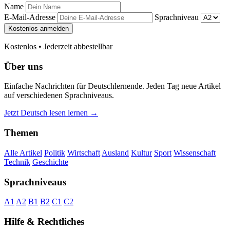
Name
E-Mail-Adresse
Sprachniveau
Kostenlos anmelden
Kostenlos • Jederzeit abbestellbar
Über uns
Einfache Nachrichten für Deutschlernende. Jeden Tag neue Artikel
auf verschiedenen Sprachniveaus.
Jetzt Deutsch lesen lernen →
Themen
Alle Artikel
Politik
Wirtschaft
Ausland
Kultur
Sport
Wissenschaft
Technik
Geschichte
Sprachniveaus
A1
A2
B1
B2
C1
C2
Hilfe & Rechtliches