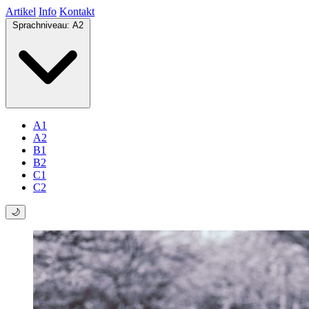
Artikel
Info
Kontakt
Sprachniveau:
A2
A1
A2
B1
B2
C1
C2
🌙