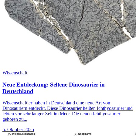
Wissenschaft
Neue Entdeckung: Seltene Dinosaurier in
Deutschland
Wissenschaftler haben in Deutschland eine neue Art von
Dinosauriern entdeckt. Diese Dinosaurier heißen Ichthyosaurier und
lebten vor sehr langer Zeit im Meer. Die neuen Ichthyosaurier
gehören zu...
5. Oktober 2025