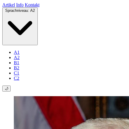
Artikel
Info
Kontakt
Sprachniveau:
A2
A1
A2
B1
B2
C1
C2
🌙