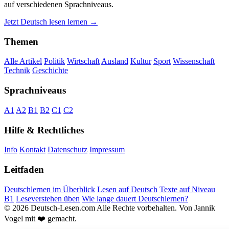
auf verschiedenen Sprachniveaus.
Jetzt Deutsch lesen lernen →
Themen
Alle Artikel
Politik
Wirtschaft
Ausland
Kultur
Sport
Wissenschaft
Technik
Geschichte
Sprachniveaus
A1
A2
B1
B2
C1
C2
Hilfe & Rechtliches
Info
Kontakt
Datenschutz
Impressum
Leitfaden
Deutschlernen im Überblick
Lesen auf Deutsch
Texte auf Niveau
B1
Leseverstehen üben
Wie lange dauert Deutschlernen?
© 2026 Deutsch-Lesen.com
Alle Rechte vorbehalten.
Von Jannik
Vogel mit ❤️ gemacht.