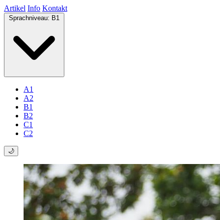
Artikel
Info
Kontakt
Sprachniveau:
B1
A1
A2
B1
B2
C1
C2
🌙