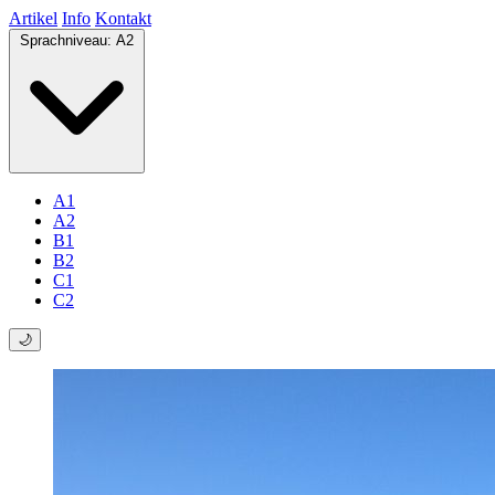
Artikel
Info
Kontakt
Sprachniveau:
A2
A1
A2
B1
B2
C1
C2
🌙