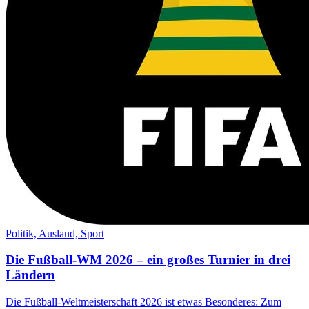
Politik,
Ausland,
Sport
Die Fußball-WM 2026 – ein großes Turnier in drei
Ländern
Die Fußball-Weltmeisterschaft 2026 ist etwas Besonderes: Zum