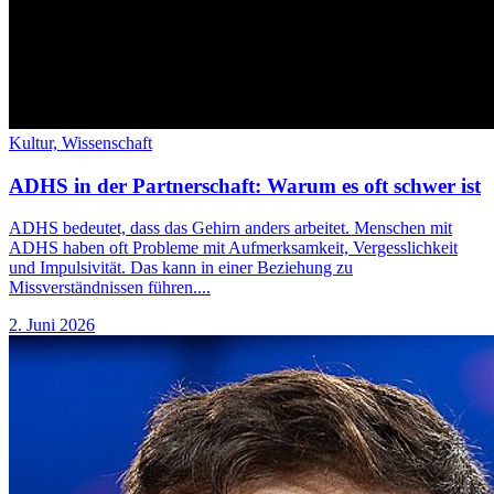
Kultur,
Wissenschaft
ADHS in der Partnerschaft: Warum es oft schwer ist
ADHS bedeutet, dass das Gehirn anders arbeitet. Menschen mit
ADHS haben oft Probleme mit Aufmerksamkeit, Vergesslichkeit
und Impulsivität. Das kann in einer Beziehung zu
Missverständnissen führen....
2. Juni 2026