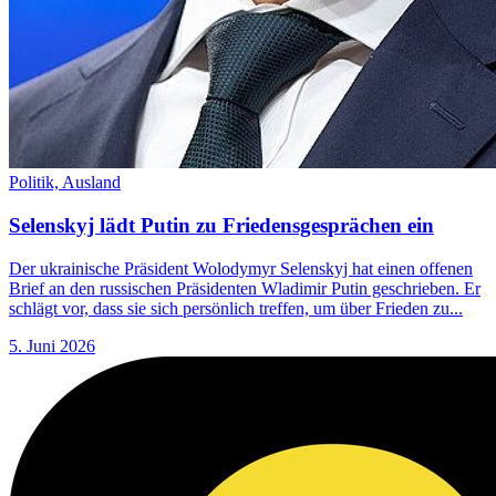
Politik,
Ausland
Selenskyj lädt Putin zu Friedensgesprächen ein
Der ukrainische Präsident Wolodymyr Selenskyj hat einen offenen
Brief an den russischen Präsidenten Wladimir Putin geschrieben. Er
schlägt vor, dass sie sich persönlich treffen, um über Frieden zu...
5. Juni 2026