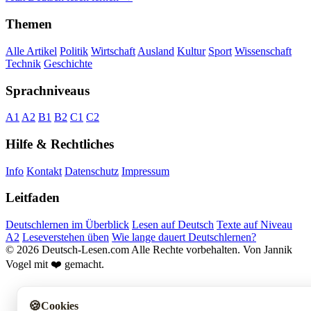
Themen
Alle Artikel
Politik
Wirtschaft
Ausland
Kultur
Sport
Wissenschaft
Technik
Geschichte
Sprachniveaus
A1
A2
B1
B2
C1
C2
Hilfe & Rechtliches
Info
Kontakt
Datenschutz
Impressum
Leitfaden
Deutschlernen im Überblick
Lesen auf Deutsch
Texte auf Niveau
A2
Leseverstehen üben
Wie lange dauert Deutschlernen?
© 2026 Deutsch-Lesen.com
Alle Rechte vorbehalten.
Von Jannik
Vogel mit ❤️ gemacht.
🍪
Cookies